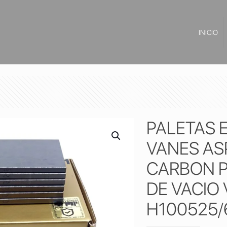
INICIO
PALETAS 
VANES AS
CARBON P
DE VACIO
H100525/