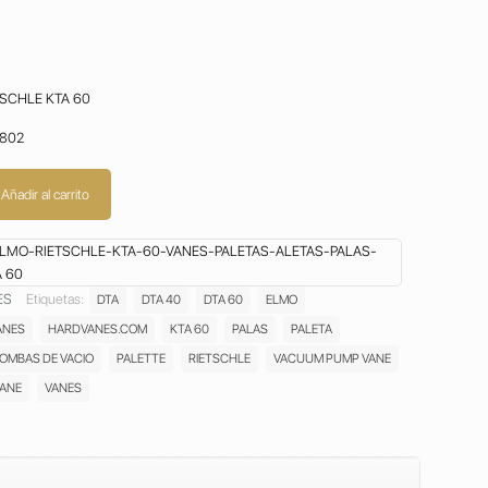
SCHLE KTA 60
8802
Añadir al carrito
LMO-RIETSCHLE-KTA-60-VANES-PALETAS-ALETAS-PALAS-
 60
ES
Etiquetas:
DTA
DTA 40
DTA 60
ELMO
ANES
HARDVANES.COM
KTA 60
PALAS
PALETA
BOMBAS DE VACIO
PALETTE
RIETSCHLE
VACUUM PUMP VANE
ANE
VANES