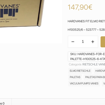
147,90
€
HARDVANES FIT ELMO RIET
H100525/6 – 523777 – 52
PALETAS
ELMO
RIETSCHLE
KTA
SKU:
HARDVANES-FOR-E
60
PALETTE-H100525-6-KTA
VANES
Categoría:
RIETSCHLE VAN
ASPAS
ELMO RIETSCHLE
HARDV
ASPAS
ALETAS
PALETAS
PALETAS PARA 
CARBON
VACUUM PUMPS VANES
V
PALAS
PALETTE
BOMBA
DE
es
0