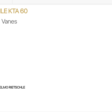
VACIO
VACUUM
LE KTA 60
PUMP
H100525/6
 Vanes
cantidad
ELMO RIETSCHLE