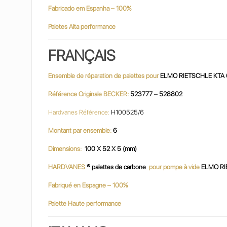
Fabricado em Espanha – 100%
Paletes Alta performance
FRANÇAIS
Ensemble de réparation de palettes pour
ELMO RIETSCHLE KTA 
Référence Originale BECKER:
523777 – 528802
Hardvanes Référence:
H100525/6
Montant par ensemble:
6
Dimensions:
100 X 52 X 5 (mm)
HARDVANES
® palettes de carbone
pour pompe à vide
ELMO RI
Fabriqué en Espagne – 100%
Palette Haute performance