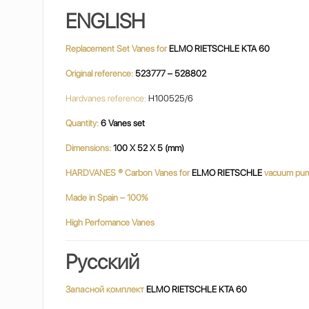
ENGLISH
Replacement Set Vanes for
ELMO RIETSCHLE KTA 60
Original reference:
523777 – 528802
Hardvanes reference:
H100525/6
Quantity:
6 Vanes set
Dimensions:
100 X 52 X 5 (mm)
HARDVANES ® Carbon Vanes for
ELMO RIETSCHLE
vacuum pu
Made in Spain – 100%
High Perfomance Vanes
Русский
Запасной комплект
ELMO RIETSCHLE KTA 60