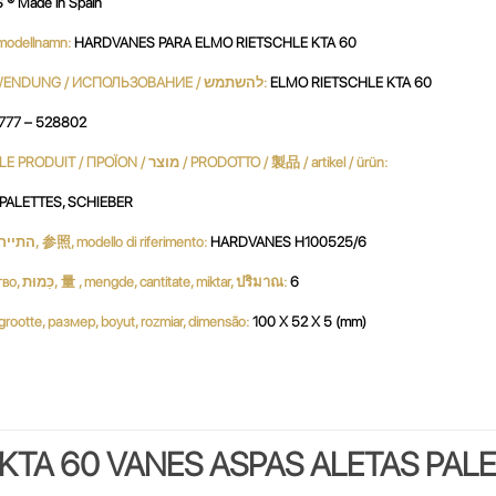
® Made in Spain
 / نموذج / MODÈLE / modellnamn:
HARDVANES PARA ELMO RIETSCHLE KTA 60
UTILIZACIÓN / USE / UTILISATION / استعمال / UTILIZZO / VERWENDUNG / ИСПОЛЬЗОВАНИЕ / להשתמש:
ELMO RIETSCHLE KTA 60
777 – 528802
PRODUCTO / PRODUKT / PRODUCT / продукт / 產品 / 생성물 / LE PRODUIT / ΠΡΟΪΟΝ / מוצר / PRODOTTO / 製品 / artikel / ürün:
, PALETTES, SCHIEBER
Referencia, Reference, مرجع, Referenz, ссылочный номер, התייחסות, 参照, modello di riferimento:
HARDVANES H100525/6
Cantidad, Quantity, Parts per Set, Quantité, Menge, كمية, количество, כַּמוּת, 量 , mengde, cantitate, miktar, ปริมาณ:
6
بحجم, ג, dimensione, サイズ, grootte, размер, boyut, rozmiar, dimensão:
100 X 52 X 5 (mm)
KTA 60 VANES ASPAS ALETAS PAL