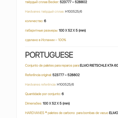
твёрдый сплав Becker:
523777 – 528802
Hardvanes твёрдый сплав:
H100525/6
количество:
6
габаритные размеры:
100 X 52 X 5 (mm)
сделано в Испании – 100%
PORTUGUESE
Conjunto de paletes para reparos para
ELMO RIETSCHLE KTA 6
Referência original:
523777 – 528802
Hardvanes referência:
H100525/6
Quantidade por conjunto:
6
Dimensões:
100 X 52 X 5 (mm)
HARDVANES ® paletes de carbono para bombas de vacuo
ELMO