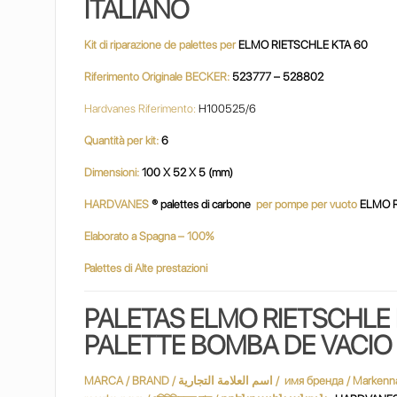
ITALIANO
Kit di riparazione de palettes per
ELMO RIETSCHLE KTA 60
Riferimento Originale BECKER:
523777 – 528802
Hardvanes Riferimento:
H100525/6
Quantità per kit:
6
Dimensioni:
100 X 52 X 5 (mm)
HARDVANES
® palettes di carbone
per pompe per vuoto
ELMO 
Elaborato a Spagna – 100%
Palettes di Alte prestazioni
PALETAS ELMO RIETSCHLE 
PALETTE BOMBA DE VACI
MARCA / BRAND / اسم العلامة التجارية / имя бренда / Markenname / Marque / שם מותג / márkanév / marchio / ブランド名 / merknaam / Nazwa handlowa / nume de marcă / varumärke / marka adı / Марка /