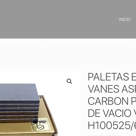
INICIO
PALETAS 
VANES AS
CARBON P
DE VACIO
H100525/