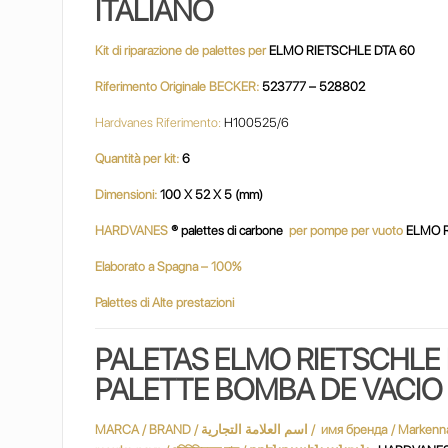
ITALIANO
Kit di riparazione de palettes per
ELMO RIETSCHLE DTA 60
Riferimento Originale BECKER:
523777 – 528802
Hardvanes Riferimento:
H100525/6
Quantità per kit:
6
Dimensioni:
100 X 52 X 5 (mm)
HARDVANES
® palettes di carbone
per pompe per vuoto
ELMO 
Elaborato a Spagna – 100%
Palettes di Alte prestazioni
PALETAS ELMO RIETSCHLE
PALETTE BOMBA DE VACI
MARCA / BRAND / اسم العلامة التجارية / имя бренда / Markenname / Marque / שם מותג / márkanév / marchio / ブランド名 / merknaam / Nazwa handlowa / nume de marcă / varumärke / marka adı / Марка /