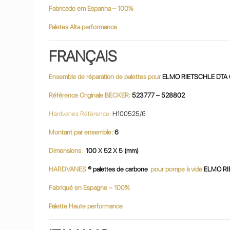
Fabricado em Espanha – 100%
Paletes Alta performance
FRANÇAIS
Ensemble de réparation de palettes pour
ELMO RIETSCHLE DTA 
Référence Originale BECKER:
523777 – 528802
Hardvanes Référence:
H100525/6
Montant par ensemble:
6
Dimensions:
100 X 52 X 5 (mm)
HARDVANES
® palettes de carbone
pour pompe à vide
ELMO RI
Fabriqué en Espagne – 100%
Palette Haute performance