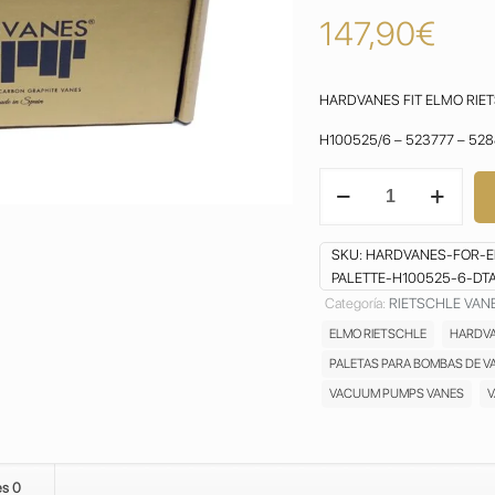
147,90
€
HARDVANES FIT ELMO RIET
H100525/6 – 523777 – 52
PALETAS
ELMO
RIETSCHLE
DTA
SKU:
HARDVANES-FOR-E
60
PALETTE-H100525-6-DTA
VANES
Categoría:
RIETSCHLE VAN
ASPAS
ELMO RIETSCHLE
HARDV
ASPAS
ALETAS
PALETAS PARA BOMBAS DE V
CARBON
VACUUM PUMPS VANES
V
PALAS
PALETTE
BOMBA
DE
es
0