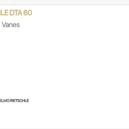
VACIO
VACUUM
LE DTA 60
PUMP
H100525/6
 Vanes
cantidad
ELMO RIETSCHLE