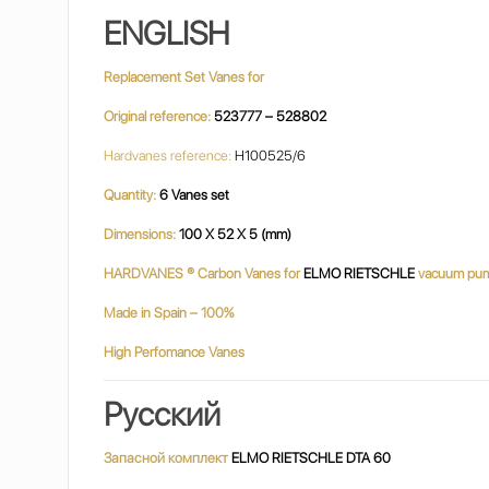
ENGLISH
Replacement Set Vanes for
Original reference:
523777 – 528802
Hardvanes reference:
H100525/6
Quantity:
6 Vanes set
Dimensions:
100 X 52 X 5 (mm)
HARDVANES ® Carbon Vanes for
ELMO RIETSCHLE
vacuum pu
Made in Spain – 100%
High Perfomance Vanes
Русский
Запасной комплект
ELMO RIETSCHLE DTA 60