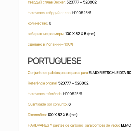
твёрдый сплав Becker:
523777 – 528802
Hardvanes твёрдый сплав:
H100525/6
количество:
6
габаритные размеры:
100 X 52 X 5 (mm)
сделано в Испании – 100%
PORTUGUESE
Conjunto de paletes para reparos para
ELMO RIETSCHLE DTA 6
Referência original:
523777 – 528802
Hardvanes referência:
H100525/6
Quantidade por conjunto:
6
Dimensões:
100 X 52 X 5 (mm)
HARDVANES ® paletes de carbono para bombas de vacuo
ELMO