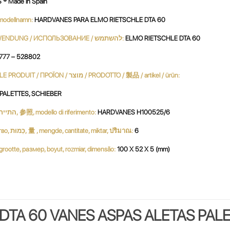
® Made in Spain
 / نموذج / MODÈLE / modellnamn:
HARDVANES PARA ELMO RIETSCHLE DTA 60
UTILIZACIÓN / USE / UTILISATION / استعمال / UTILIZZO / VERWENDUNG / ИСПОЛЬЗОВАНИЕ / להשתמש:
ELMO RIETSCHLE DTA 60
777 – 528802
PRODUCTO / PRODUKT / PRODUCT / продукт / 產品 / 생성물 / LE PRODUIT / ΠΡΟΪΟΝ / מוצר / PRODOTTO / 製品 / artikel / ürün:
, PALETTES, SCHIEBER
Referencia, Reference, مرجع, Referenz, ссылочный номер, התייחסות, 参照, modello di riferimento:
HARDVANES H100525/6
Cantidad, Quantity, Parts per Set, Quantité, Menge, كمية, количество, כַּמוּת, 量 , mengde, cantitate, miktar, ปริมาณ:
6
بحجم, ג, dimensione, サイズ, grootte, размер, boyut, rozmiar, dimensão:
100 X 52 X 5 (mm)
DTA 60 VANES ASPAS ALETAS PAL