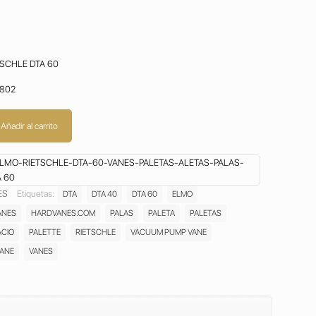
SCHLE DTA 60
8802
Añadir al carrito
LMO-RIETSCHLE-DTA-60-VANES-PALETAS-ALETAS-PALAS-
 60
ES
Etiquetas:
DTA
DTA 40
DTA 60
ELMO
ANES
HARDVANES.COM
PALAS
PALETA
PALETAS
ACIO
PALETTE
RIETSCHLE
VACUUM PUMP VANE
ANE
VANES