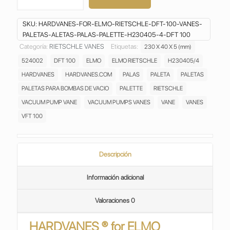
RIETSCHLE
DFT
SKU:
HARDVANES-FOR-ELMO-RIETSCHLE-DFT-100-VANES-
100
PALETAS-ALETAS-PALAS-PALETTE-H230405-4-DFT 100
VANES
Categoría:
RIETSCHLE VANES
Etiquetas:
230 X 40 X 5 (mm)
ASPAS
524002
DFT 100
ELMO
ELMO RIETSCHLE
H230405/4
ASPAS
ALETAS
HARDVANES
HARDVANES.COM
PALAS
PALETA
PALETAS
CARBON
PALETAS PARA BOMBAS DE VACIO
PALETTE
RIETSCHLE
PALAS
VACUUM PUMP VANE
VACUUM PUMPS VANES
VANE
VANES
PALETTE
VFT 100
BOMBA
DE
VACIO
VACUUM
Descripción
PUMP
H230405/4
Información adicional
cantidad
Valoraciones
0
HARDVANES ® for ELMO