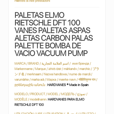
Palettes di Alte prestazioni
PALETAS ELMO
RIETSCHLE DFT 100
VANES PALETAS ASPAS
ALETAS CARBON PALAS
PALETTE BOMBA DE
VACIO VACUUM PUMP
MARCA / BRAND / اسم العلامة التجارية / имя бренда /
Markenname / Marque / שם מותג / márkanév / marchio / ブラ
ンド名 / merknaam / Nazwa handlowa / nume de marcă /
varumärke / marka adı / Марка / mærke navn / পরিচিতিমুলক নাম /
բրենդային անուն :
HARDVANES ® Made in Spain
MODELO / PRODUCT / MODEL / МОДЕЛЬ / نموذج /
MODÈLE / modellnamn:
HARDVANES PARA ELMO
RIETSCHLE DFT 100
UTILIZACIÓN / USE / UTILISATION / استعمال / UTILIZZO /