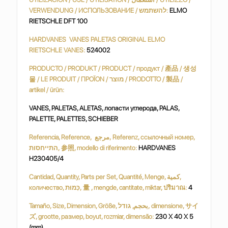
VERWENDUNG / ИСПОЛЬЗОВАНИЕ / להשתמש:
ELMO
RIETSCHLE DFT 100
HARDVANES VANES PALETAS ORIGINAL ELMO
RIETSCHLE VANES:
524002
PRODUCTO / PRODUKT / PRODUCT / продукт / 產品 / 생성
물 / LE PRODUIT / ΠΡΟΪΟΝ / מוצר / PRODOTTO / 製品 /
artikel / ürün:
VANES, PALETAS, ALETAS, лопасти углерода, PALAS,
PALETTE, PALETTES, SCHIEBER
Referencia, Reference, مرجع, Referenz, ссылочный номер,
התייחסות, 参照, modello di riferimento:
HARDVANES
H230405/4
Cantidad, Quantity, Parts per Set, Quantité, Menge, كمية,
количество, כַּמוּת, 量 , mengde, cantitate, miktar, ปริมาณ:
4
Tamaño, Size, Dimension, Größe, بحجم, גודל, dimensione, サイ
ズ, grootte, размер, boyut, rozmiar, dimensão:
230 X 40 X 5
(mm)