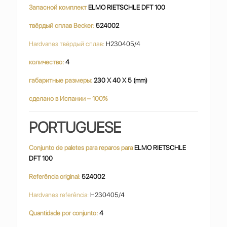
Запасной комплект
ELMO RIETSCHLE DFT 100
твёрдый сплав Becker:
524002
Hardvanes твёрдый сплав:
H230405/4
количество:
4
габаритные размеры:
230 X 40 X 5 (mm)
сделано в Испании – 100%
PORTUGUESE
Conjunto de paletes para reparos para
ELMO RIETSCHLE
DFT 100
Referência original:
524002
Hardvanes referência:
H230405/4
Quantidade por conjunto:
4