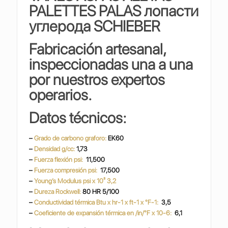
PALETTES PALAS
лопасти
углерода SCHIEBER
Fabricación artesanal,
inspeccionadas una a una
por nuestros expertos
operarios.
Datos técnicos:
–
Grado de carbono graforo:
EK60
–
Densidad g/cc:
1,73
–
Fuerza flexión psi:
11,500
–
Fuerza compresión psi:
17,500
–
Young’s Modulus psi x 10³ 3,2
–
Dureza Rockwell:
80 HR 5/100
–
Conductividad térmica Btu x hr-1 x ft-1 x °F-1:
3,5
–
Coeficiente de expansión térmica en /in/°F x 10-6:
6,1