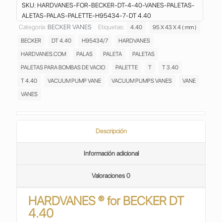
4.40
SKU:
HARDVANES-FOR-BECKER-DT-4-40-VANES-PALETAS-
VANES
ALETAS-PALAS-PALETTE-H95434-7-DT 4.40
PALETAS ASPAS
Categoría:
BECKER VANES
Etiquetas:
4.40
95 X 43 X 4 ( mm )
ALETAS
BECKER
DT 4.40
H95434/7
HARDVANES
CARBON
PALAS
HARDVANES.COM
PALAS
PALETA
PALETAS
PALETTE
PALETAS PARA BOMBAS DE VACIO
PALETTE
T
T 3.40
BOMBA
T 4.40
VACUUM PUMP VANE
VACUUM PUMPS VANES
VANE
DE
VANES
VACIO
VACUUM
PUMP
H95434/7
Descripción
cantidad
Información adicional
Valoraciones
0
HARDVANES ® for
BECKER DT
4.40