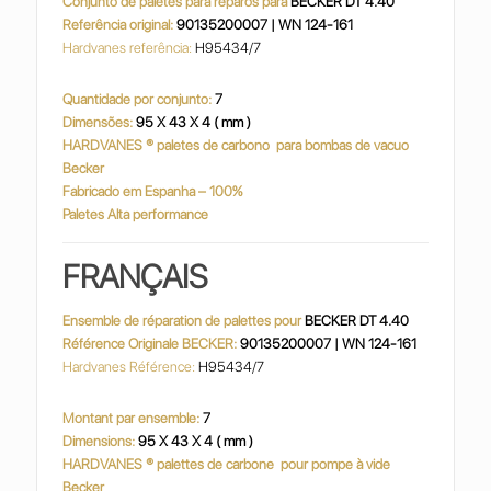
Conjunto de paletes para reparos para
BECKER DT 4.40
Referência original:
90135200007 | WN 124-161
Hardvanes referência:
H95434/7
Quantidade por conjunto:
7
Dimensões:
95 X 43 X 4 ( mm )
HARDVANES
® paletes de carbono
para bombas de vacuo
Becker
Fabricado em Espanha – 100%
Paletes Alta performance
FRANÇAIS
Ensemble de réparation de palettes pour
BECKER DT 4.40
Référence Originale BECKER:
90135200007 | WN 124-161
Hardvanes Référence:
H95434/7
Montant par ensemble:
7
Dimensions:
95 X 43 X 4 ( mm )
HARDVANES
® palettes de carbone
pour pompe à vide
Becker