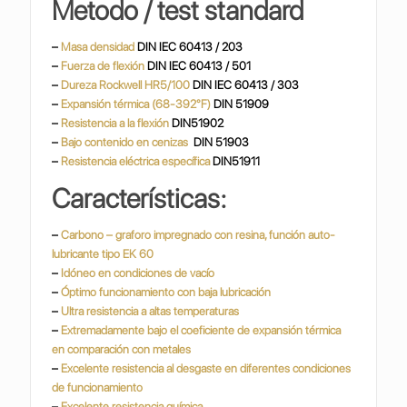
Metodo / test standard
–
Masa densidad
DIN IEC 60413 / 203
–
Fuerza de flexión
DIN IEC 60413 / 501
–
Dureza Rockwell HR5/100
DIN IEC 60413 / 303
–
Expansión térmica (68-392°F)
DIN 51909
–
Resistencia a la flexión
DIN51902
–
Bajo contenido en cenizas
DIN 51903
–
Resistencia eléctrica específica
DIN51911
Características:
–
Carbono – graforo impregnado con resina, función auto-
lubricante tipo EK 60
–
Idóneo en condiciones de vacío
–
Óptimo funcionamiento con baja lubricación
–
Ultra resistencia a altas temperaturas
–
Extremadamente bajo el coeficiente de expansión térmica
en comparación con metales
–
Excelente resistencia al desgaste en diferentes condiciones
de funcionamiento
–
Excelente resistencia química