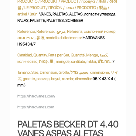
PRODUCTO / PRODUKT / PRODUCT / продукт / 產品 / 생성
물 / LE PRODUIT / ΠΡΟΪΟΝ / מוצר / PRODOTTO / 製品 /
artikel / ürün:
VANES, PALETAS, ALETAS, лопасти углерода,
PALAS, PALETTE, PALETTES, SCHIEBER
Referencia, Reference, مرجع, Referenz, ссылочный номер,
התייחסות, 参照, modello di riferimento:
HARDVANES
H95434/7
Cantidad, Quantity, Parts per Set, Quantité, Menge, كمية,
количество, כַּמוּת, 量 , mengde, cantitate, miktar, ปริมาณ:
7
Tamaño, Size, Dimension, Größe, بحجم, גודל, dimensione, サイ
ズ, grootte, размер, boyut, rozmiar, dimensão:
95 X 43 X 4 (
mm )
https://hardvanes.com/
https://hardvanes.com
PALETAS BECKER DT 4.40
VANES ASPAS ALETAS