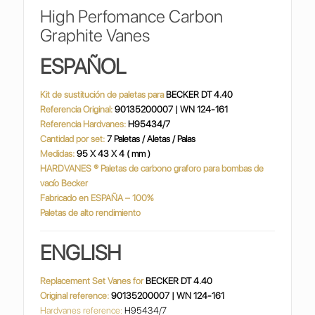
High Perfomance Carbon
Graphite Vanes
ESPAÑOL
Kit de sustitución de paletas para
BECKER DT 4.40
Referencia Original:
90135200007 | WN 124-161
Referencia Hardvanes:
H95434/7
Cantidad por set:
7 Paletas / Aletas / Palas
Medidas:
95 X 43 X 4 ( mm )
HARDVANES
®
Paletas de carbono graforo para bombas de
vacío Becker
Fabricado en ESPAÑA – 100%
Paletas de alto rendimiento
ENGLISH
Replacement Set Vanes for
BECKER DT 4.40
Original reference:
90135200007 | WN 124-161
Hardvanes reference:
H95434/7