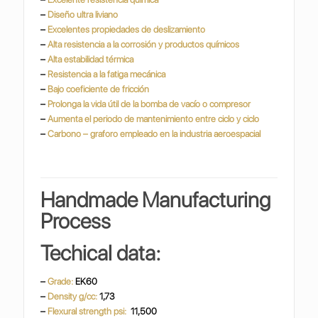
–
Diseño ultra liviano
–
Excelentes propiedades de deslizamiento
–
Alta resistencia a la corrosión y productos químicos
–
Alta estabilidad térmica
–
Resistencia a la fatiga mecánica
–
Bajo coeficiente de fricción
–
Prolonga la vida útil de la bomba de vacío o compresor
–
Aumenta el periodo de mantenimiento entre ciclo y ciclo
–
Carbono – graforo empleado en la industria
aeroespacial
Handmade Manufacturing
Process
Techical data:
–
Grade:
EK60
–
Density g/cc:
1,73
–
Flexural strength psi:
11,500