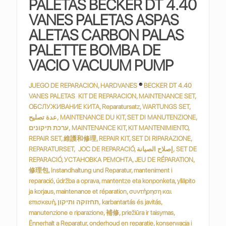
PALETAS BECKER DT 4.40
VANES PALETAS ASPAS
ALETAS CARBON PALAS
PALETTE BOMBA DE
VACIO VACUUM PUMP
JUEGO DE REPARACION, HARDVANES
®
BECKER DT 4.40
VANES PALETAS KIT DE REPARACION, MAINTENANCE SET,
ОБСЛУЖИВАНИЕ КИТА, Reparatursatz, WARTUNGS SET,
عدة تصليح, MAINTENANCE DU KIT, SET DI MANUTENZIONE,
ערכת תיקונים, MAINTENANCE KIT, KIT MANTENIMIENTO,
REPAIR SET, 維護和修理, REPAIR KIT, SET DI RIPARAZIONE,
REPARATURSET, JOC DE REPARACIÓ, إصلاح الصيانة, SET DE
REPARACIÓ, УСТАНОВКА РЕМОНТА, JEU DE RÉPARATION,
修理包, Instandhaltung und Reparatur, manteniment i
reparació, údržba a oprava, mantentze eta konponketa, ylläpito
ja korjaus, maintenance et réparation, συντήρηση και
επισκευή, תחזוקה ותיקון, karbantartás és javitás,
manutenzione e riparazione, 補修, priežiūra ir taisymas,
Ënnerhalt a Reparatur, onderhoud en reparatie, konserwacja i