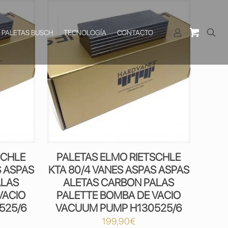
PALETAS BUSCH
TECNOLOGÍA
CONTACTO
SCHLE
PALETAS ELMO RIETSCHLE
S ASPAS
KTA 80/4 VANES ASPAS ASPAS
ALAS
ALETAS CARBON PALAS
VACIO
PALETTE BOMBA DE VACIO
525/6
VACUUM PUMP H130525/6
199,90
€