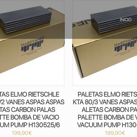
INICIO
TAS ELMO RIETSCHLE
PALETAS ELMO RIET
/2 VANES ASPAS ASPAS
KTA 80/3 VANES ASPA
TAS CARBON PALAS
ALETAS CARBON P
TTE BOMBA DE VACIO
PALETTE BOMBA DE 
UM PUMP H130525/6
VACUUM PUMP H130
199,90
€
199,90
€