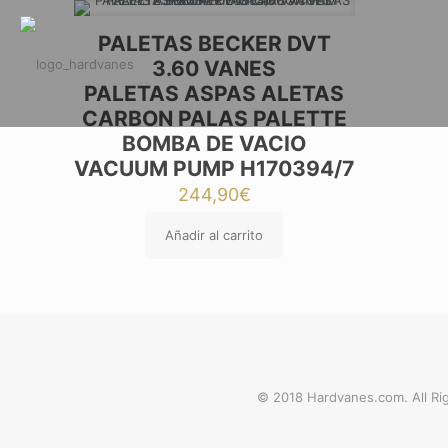
PALETAS BECKER DVT
3.60 VANES
PALETAS ASPAS ALETAS
CARBON PALAS PALETTE
BOMBA DE VACIO
VACUUM PUMP H170394/7
244,90
€
Añadir al carrito
© 2018 Hardvanes.com. All Rig